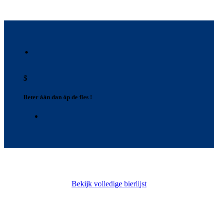
$
Beter áán dan óp de fles !
Bekijk volledige bierlijst